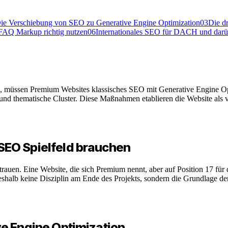
ie Verschiebung von SEO zu Generative Engine Optimization
03
Die d
 FAQ Markup richtig nutzen
06
Internationales SEO für DACH und darü
üssen Premium Websites klassisches SEO mit Generative Engine Optim
nd thematische Cluster. Diese Maßnahmen etablieren die Website als ver
EO Spielfeld brauchen
uen. Eine Website, die sich Premium nennt, aber auf Position 17 für di
shalb keine Disziplin am Ende des Projekts, sondern die Grundlage der
e Engine Optimization