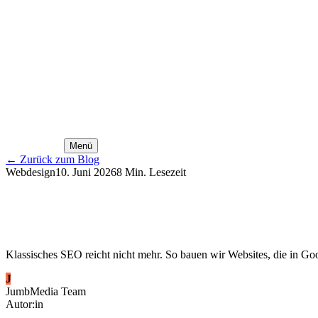
Menü
←
Zurück zum Blog
Webdesign
10. Juni 2026
8
Min. Lesezeit
Klassisches SEO reicht nicht mehr. So bauen wir Websites, die in G
J
JumbMedia Team
Autor:in