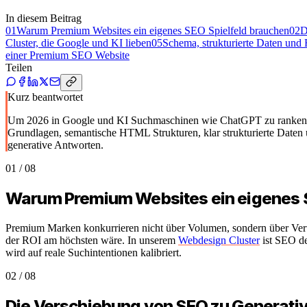
In diesem Beitrag
01
Warum Premium Websites ein eigenes SEO Spielfeld brauchen
02
D
Cluster, die Google und KI lieben
05
Schema, strukturierte Daten und
einer Premium SEO Website
Teilen
Kurz beantwortet
Um 2026 in Google und KI Suchmaschinen wie ChatGPT zu ranken, m
Grundlagen, semantische HTML Strukturen, klar strukturierte Daten u
generative Antworten.
01
/
08
Warum Premium Websites ein eigenes S
Premium Marken konkurrieren nicht über Volumen, sondern über Vertra
der ROI am höchsten wäre. In unserem
Webdesign Cluster
ist SEO de
wird auf reale Suchintentionen kalibriert.
02
/
08
Die Verschiebung von SEO zu Generativ