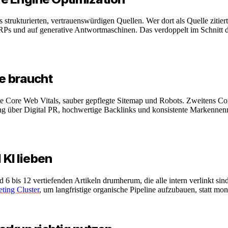
rukturierten, vertrauenswürdigen Quellen. Wer dort als Quelle zitiert
ERPs und auf generative Antwortmaschinen. Das verdoppelt im Schnitt d
te braucht
Core Web Vitals, sauber gepflegte Sitemap und Robots. Zweitens Cont
ing über Digital PR, hochwertige Backlinks und konsistente Markennenn
 KI lieben
d 6 bis 12 vertiefenden Artikeln drumherum, die alle intern verlinkt sin
ting Cluster
, um langfristige organische Pipeline aufzubauen, statt m