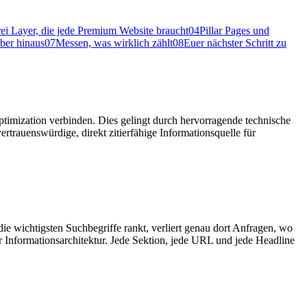
rei Layer, die jede Premium Website braucht
04
Pillar Pages und
ber hinaus
07
Messen, was wirklich zählt
08
Euer nächster Schritt zu
ization verbinden. Dies gelingt durch hervorragende technische
trauenswürdige, direkt zitierfähige Informationsquelle für
e wichtigsten Suchbegriffe rankt, verliert genau dort Anfragen, wo
 Informationsarchitektur. Jede Sektion, jede URL und jede Headline