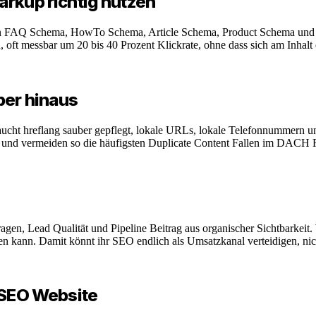
arkup richtig nutzen
egen FAQ Schema, HowTo Schema, Article Schema, Product Schema und 
 oft messbar um 20 bis 40 Prozent Klickrate, ohne dass sich am Inhalt 
ber hinaus
aucht hreflang sauber gepflegt, lokale URLs, lokale Telefonnummern und 
st, und vermeiden so die häufigsten Duplicate Content Fallen im DACH
nfragen, Lead Qualität und Pipeline Beitrag aus organischer Sichtbark
n kann. Damit könnt ihr SEO endlich als Umsatzkanal verteidigen, nich
 SEO Website