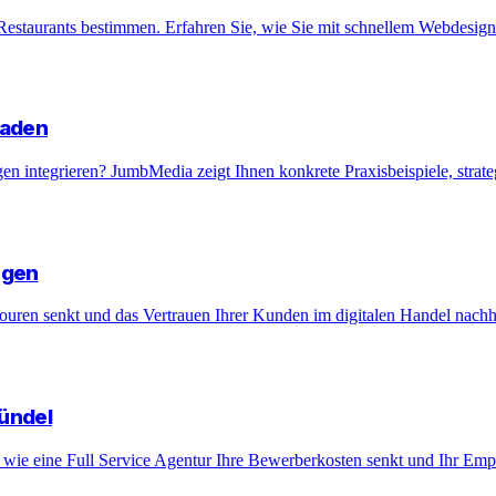
estaurants bestimmen. Erfahren Sie, wie Sie mit schnellem Webdesign 
faden
n integrieren? JumbMedia zeigt Ihnen konkrete Praxisbeispiele, strate
ngen
touren senkt und das Vertrauen Ihrer Kunden im digitalen Handel nachha
Bündel
, wie eine Full Service Agentur Ihre Bewerberkosten senkt und Ihr Emp