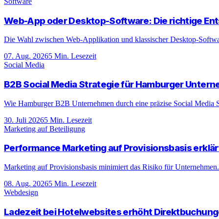
Software
Web-App oder Desktop-Software: Die richtige En
Die Wahl zwischen Web-Applikation und klassischer Desktop-Software 
07. Aug. 2026
5
Min. Lesezeit
Social Media
B2B Social Media Strategie für Hamburger Unter
Wie Hamburger B2B Unternehmen durch eine präzise Social Media Stra
30. Juli 2026
5
Min. Lesezeit
Marketing auf Beteiligung
Performance Marketing auf Provisionsbasis erklär
Marketing auf Provisionsbasis minimiert das Risiko für Unternehmen. E
08. Aug. 2026
5
Min. Lesezeit
Webdesign
Ladezeit bei Hotelwebsites erhöht Direktbuchun