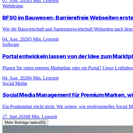
07. Aug. 2026
5
Min. Lesezeit
Webdesign
BFSG im Bauwesen: Barrierefreie Webseiten erste
Wie die Bauwirtschaft und Sanierungswirtschaft Webseiten nach dem B
04. Aug. 2026
5
Min. Lesezeit
Software
Portal entwickeln lassen von der Idee zum Marktpl
Planen Sie einen eigenen Marktplatz oder ein Portal? Unser Leitfaden
04. Aug. 2026
6
Min. Lesezeit
Social Media
Social Media Management für Premium Marken, wi
Ein Postingplan reicht nicht. Wir zeigen, wie professionelles Soci
27. Juni 2026
8
Min. Lesezeit
Mehr Beiträge laden
(
65
)