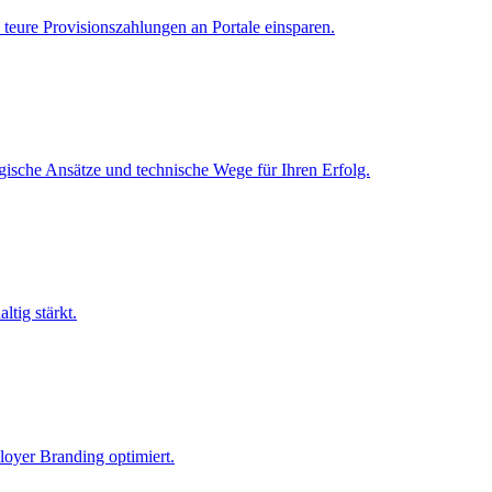
teure Provisionszahlungen an Portale einsparen.
gische Ansätze und technische Wege für Ihren Erfolg.
ltig stärkt.
loyer Branding optimiert.