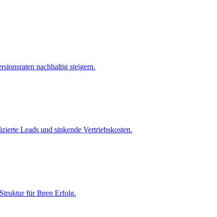
ionsraten nachhaltig steigern.
izierte Leads und sinkende Vertriebskosten.
truktur für Ihren Erfolg.