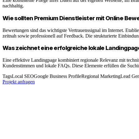
Eine konsistente Pflege Ihrer Daten auf der eigenen Webseite, im Bran
nachhaltig.
Wie sollten Premium Dienstleister mit Online B
Bewertungen sind das wichtigste Vertrauenssignal im Internet. Etabli
zeitnah sowie professionell auf Feedback. Die strukturierte Einbindu
Was zeichnet eine erfolgreiche lokale Landingpage
Eine effektive Landingpage kombiniert regionale Relevanz mit technis
Kundenstimmen und lokale FAQs. Diese Elemente erfüllen die Suchint
Tags
Local SEO
Google Business Profile
Regional Marketing
Lead Gen
Projekt anfragen