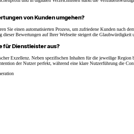
chenprofil und in digitalen Verzeichnissen stärkt die Vertrauenswürdig
ewertungen von Kunden umgehen?
eren Sie einen automatisierten Prozess, um zufriedene Kunden nach dem
ng dieser Bewertungen auf Ihrer Webseite steigert die Glaubwürdigkeit
 für Dienstleister aus?
cher Exzellenz. Neben spezifischen Inhalten für die jeweilige Region b
ention der Nutzer perfekt, während eine klare Nutzerführung die Conv
eration