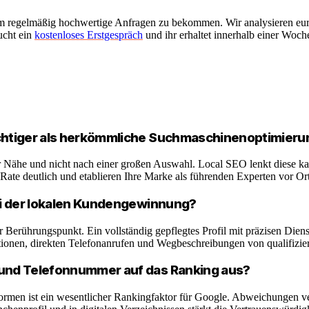
um regelmäßig hochwertige Anfragen zu bekommen. Wir analysieren eure
ucht ein
kostenloses Erstgespräch
und ihr erhaltet innerhalb einer Woc
ichtiger als herkömmliche Suchmaschinenoptimieru
r Nähe und nicht nach einer großen Auswahl. Local SEO lenkt diese kau
 Rate deutlich und etablieren Ihre Marke als führenden Experten vor Ort
bei der lokalen Kundengewinnung?
ter Berührungspunkt. Ein vollständig gepflegtes Profil mit präzisen Dien
tionen, direkten Telefonanrufen und Wegbeschreibungen von qualifizie
 und Telefonnummer auf das Ranking aus?
ormen ist ein wesentlicher Rankingfaktor für Google. Abweichungen 