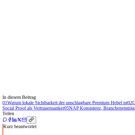
In diesem Beitrag
01
Warum lokale Sichtbarkeit der unschlagbare Premium Hebel ist
02
G
Social Proof als Vertrauensanker
05
NAP Konsistenz, Brancheneinträge
Teilen
Kurz beantwortet