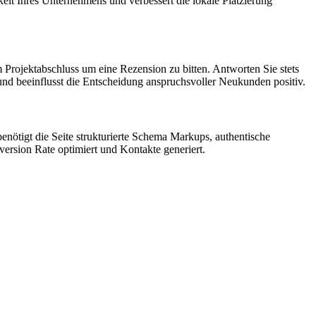
keit Ihres Unternehmens und verbessert die lokale Platzierung
 Projektabschluss um eine Rezension zu bitten. Antworten Sie stets
 und beeinflusst die Entscheidung anspruchsvoller Neukunden positiv.
enötigt die Seite strukturierte Schema Markups, authentische
ersion Rate optimiert und Kontakte generiert.