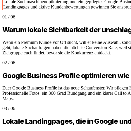
Lokale Suchmaschinenoptimierung und ein gepflegtes Google Business
Landingpages und aktive Kundenbewertungen gewinnen Sie anspruchsv
01
/
06
Warum lokale Sichtbarkeit der unschla
Wenn ein Premium Kunde vor Ort sucht, will er keine Auswahl, sonder
geht, lokale Suchanfragen haben die höchste Conversion Rate, weil si
Zielgruppe euch findet, bevor sie die Konkurrenz entdeckt.
02
/
06
Google Business Profile optimieren wie 
Euer Google Business Profile ist das neue Schaufenster. Wir pflegen
Professionelle Fotos, ein 360 Grad Rundgang und ein klarer Call to 
Maps.
03
/
06
Lokale Landingpages, die in Google u