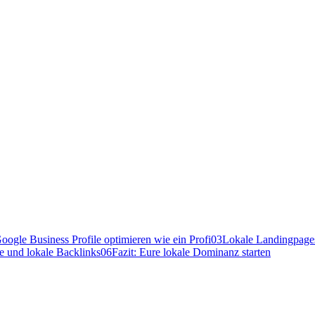
oogle Business Profile optimieren wie ein Profi
03
Lokale Landingpage
 und lokale Backlinks
06
Fazit: Eure lokale Dominanz starten