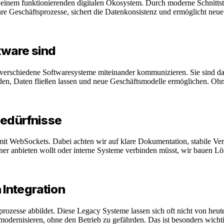
u einem funktionierenden digitalen Ökosystem. Durch moderne Schnitts
 Geschäftsprozesse, sichert die Datenkonsistenz und ermöglicht neue 
tware sind
s verschiedene Softwaresysteme miteinander kommunizieren. Sie sind d
den, Daten fließen lassen und neue Geschäftsmodelle ermöglichen. Ohne
Bedürfnisse
 WebSockets. Dabei achten wir auf klare Dokumentation, stabile Vers
tner anbieten wollt oder interne Systeme verbinden müsst, wir bauen Lö
Integration
rozesse abbildet. Diese Legacy Systeme lassen sich oft nicht von heu
modernisieren, ohne den Betrieb zu gefährden. Das ist besonders wicht