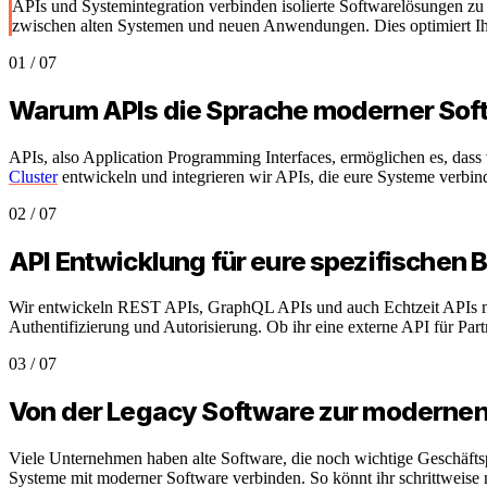
APIs und Systemintegration verbinden isolierte Softwarelösungen z
zwischen alten Systemen und neuen Anwendungen. Dies optimiert Ihre
01
/
07
Warum APIs die Sprache moderner Sof
APIs, also Application Programming Interfaces, ermöglichen es, das
Cluster
entwickeln und integrieren wir APIs, die eure Systeme verbin
02
/
07
API Entwicklung für eure spezifischen 
Wir entwickeln REST APIs, GraphQL APIs und auch Echtzeit APIs mit
Authentifizierung und Autorisierung. Ob ihr eine externe API für Par
03
/
07
Von der Legacy Software zur modernen 
Viele Unternehmen haben alte Software, die noch wichtige Geschäftsp
Systeme mit moderner Software verbinden. So könnt ihr schrittweise 