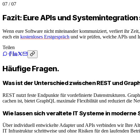
07
/
07
Fazit: Eure APIs und Systemintegration 
Wenn eure Software nicht miteinander kommuniziert, verliert ihr Zei
euch ein
kostenloses Erstgespräch
und wir prüfen, welche APIs und In
Teilen
Häufige Fragen.
Was ist der Unterschied zwischen REST und Grap
REST nutzt feste Endpunkte für vordefinierte Datenstrukturen. Grap
cachen ist, bietet GraphQL maximale Flexibilität und reduziert die N
Wie lassen sich veraltete IT Systeme in moderne 
Über individuell entwickelte Adapter und APIs verbinden wir Ihre Al
IT Infrastruktur schrittweise und ohne Risiken für den laufenden Betr