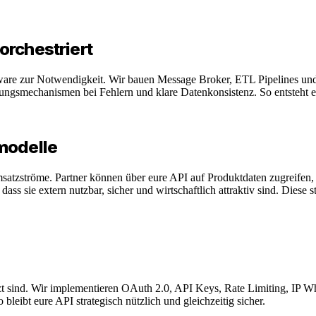
orchestriert
are zur Notwendigkeit. Wir bauen Message Broker, ETL Pipelines und 
ngsmechanismen bei Fehlern und klare Datenkonsistenz. So entsteht ein 
modelle
msatzströme. Partner können über eure API auf Produktdaten zugreifen
ass sie extern nutzbar, sicher und wirtschaftlich attraktiv sind. Diese
ützt sind. Wir implementieren OAuth 2.0, API Keys, Rate Limiting, IP 
leibt eure API strategisch nützlich und gleichzeitig sicher.