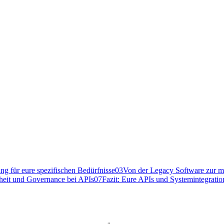
g für eure spezifischen Bedürfnisse
03
Von der Legacy Software zur m
heit und Governance bei APIs
07
Fazit: Eure APIs und Systemintegration