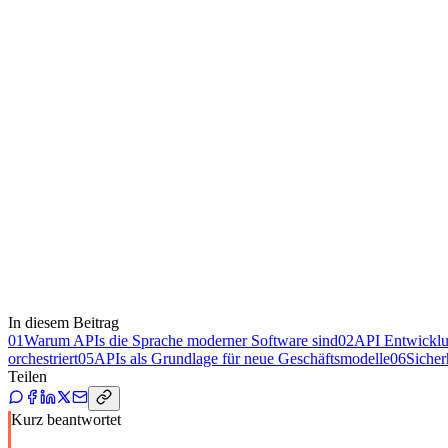
In diesem Beitrag
01
Warum APIs die Sprache moderner Software sind
02
API Entwicklun
orchestriert
05
APIs als Grundlage für neue Geschäftsmodelle
06
Sicher
Teilen
Kurz beantwortet