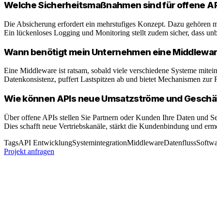
Welche Sicherheitsmaßnahmen sind für offene AP
Die Absicherung erfordert ein mehrstufiges Konzept. Dazu gehören m
Ein lückenloses Logging und Monitoring stellt zudem sicher, dass unb
Wann benötigt mein Unternehmen eine Middleware
Eine Middleware ist ratsam, sobald viele verschiedene Systeme mitei
Datenkonsistenz, puffert Lastspitzen ab und bietet Mechanismen zur F
Wie können APIs neue Umsatzströme und Geschä
Über offene APIs stellen Sie Partnern oder Kunden Ihre Daten und Ser
Dies schafft neue Vertriebskanäle, stärkt die Kundenbindung und ermög
Tags
API Entwicklung
Systemintegration
Middleware
Datenfluss
Softwa
Projekt anfragen