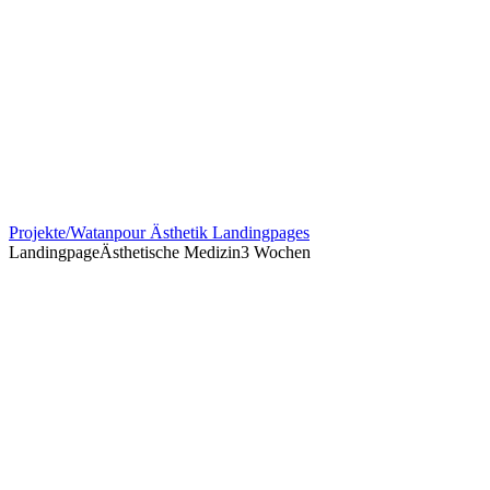
Projekte
/
Watanpour Ästhetik Landingpages
Landingpage
Ästhetische Medizin
3 Wochen