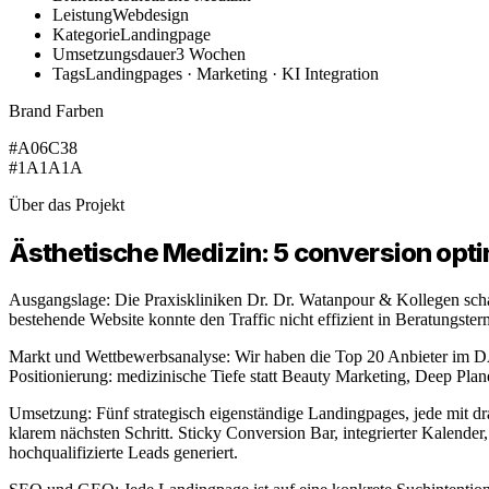
Leistung
Webdesign
Kategorie
Landingpage
Umsetzungsdauer
3 Wochen
Tags
Landingpages · Marketing · KI Integration
Brand Farben
#A06C38
#1A1A1A
Über das Projekt
Ästhetische Medizin: 5 conversion opti
Ausgangslage: Die Praxiskliniken Dr. Dr. Watanpour & Kollegen scha
bestehende Website konnte den Traffic nicht effizient in Beratungs
Markt und Wettbewerbsanalyse: Wir haben die Top 20 Anbieter im DA
Positionierung: medizinische Tiefe statt Beauty Marketing, Deep Pla
Umsetzung: Fünf strategisch eigenständige Landingpages, jede mit 
klarem nächsten Schritt. Sticky Conversion Bar, integrierter Kalender
hochqualifizierte Leads generiert.