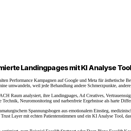
mierte Landingpages mit KI Analyse Too
lten Performance Kampagnen auf Google und Meta für ästhetische Beha
termine umwandeln, weil jede Behandlung andere Schmerzpunkte, andere 
CH Raum analysiert, ihre Landingpages, Ad Creatives, Vertrauenssign
ne Technik, Neuromonitoring und narbenfreie Ergebnisse als harte Diff
dramaturgischem Spannungsbogen aus emotionalem Einstieg, medizinis
, Trust Layer mit echten Patientenstimmen und ein KI Analyse Tool, das I