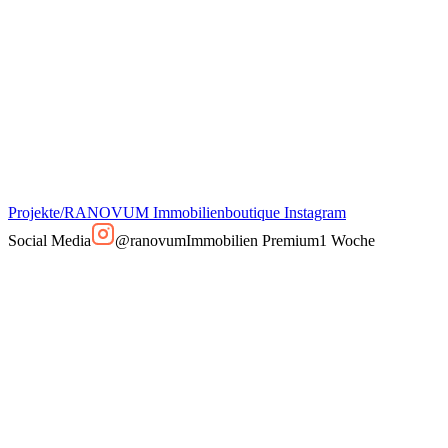
Projekte
/
RANOVUM Immobilienboutique Instagram
Social Media
@ranovum
Immobilien Premium
1 Woche
@ranovum