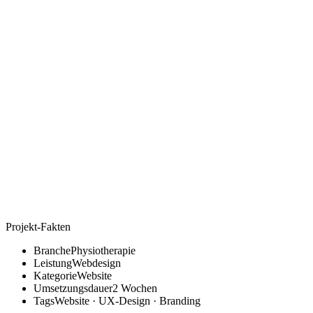
Projekt-Fakten
Branche
Physiotherapie
Leistung
Webdesign
Kategorie
Website
Umsetzungsdauer
2 Wochen
Tags
Website · UX-Design · Branding