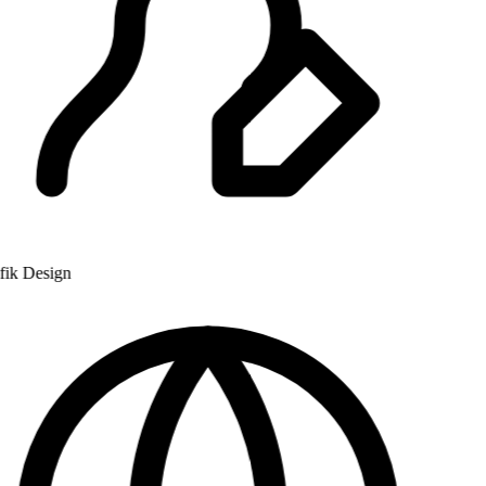
k Design