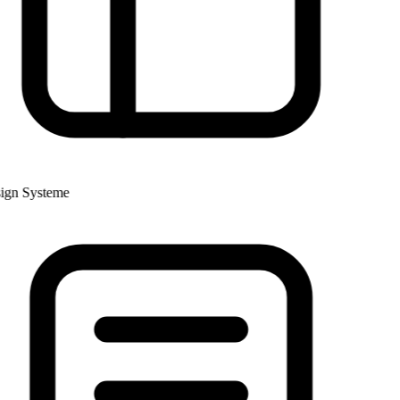
gn Systeme