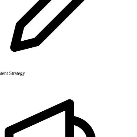
nt Strategy