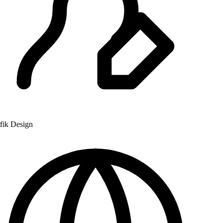
k Design