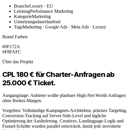
Branche
Luxury · EU
Leistung
Performance Marketing
Kategorie
Marketing
Umsetzungsdauer
laufend
Tags
Marketing · Google Ads · Meta Ads · Luxury
Brand Farben
#0F172A
#F8FAFC
Über das Projekt
CPL 180 € für Charter-Anfragen ab
25.000 € Ticket.
Ausgangslage: Anbieter wollte planbare High-Net-Worth-Anfragen
ohne Broker-Margen.
Vorgehen: Vollständige Kampagnen-Architektur, präzises Targeting,
Conversion-Tracking auf Server-Side-Level und tägliche
Optimierung der Auslieferung. Creatives, Landingpage-Logik und
Funnel-Schritte wurden parallel entwickelt, damit jede investierte