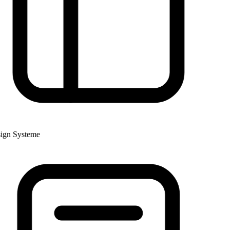
gn Systeme