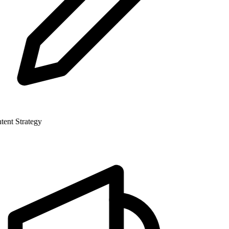
nt Strategy