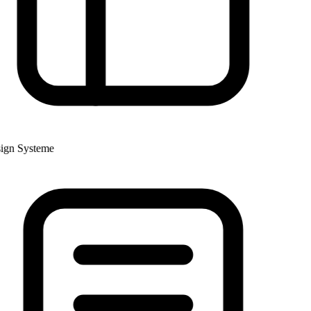
gn Systeme