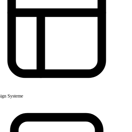
gn Systeme