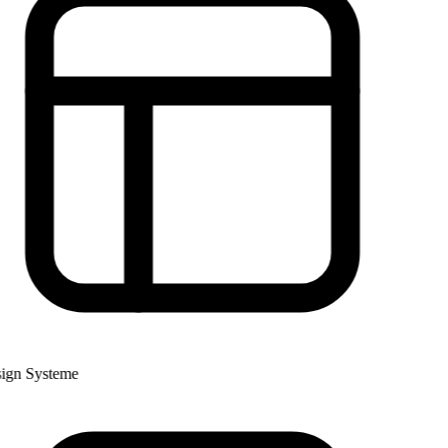
gn Systeme