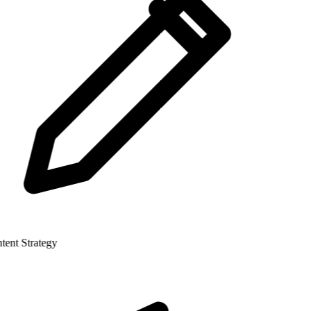
nt Strategy