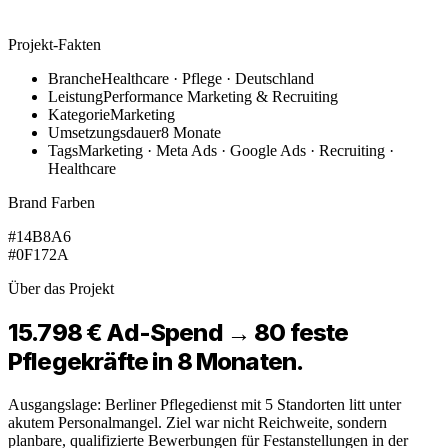
Projekt-Fakten
Branche
Healthcare · Pflege · Deutschland
Leistung
Performance Marketing & Recruiting
Kategorie
Marketing
Umsetzungsdauer
8 Monate
Tags
Marketing · Meta Ads · Google Ads · Recruiting ·
Healthcare
Brand Farben
#14B8A6
#0F172A
Über das Projekt
15.798 € Ad-Spend → 80 feste
Pflegekräfte in 8 Monaten.
Ausgangslage: Berliner Pflegedienst mit 5 Standorten litt unter
akutem Personalmangel. Ziel war nicht Reichweite, sondern
planbare, qualifizierte Bewerbungen für Festanstellungen in der