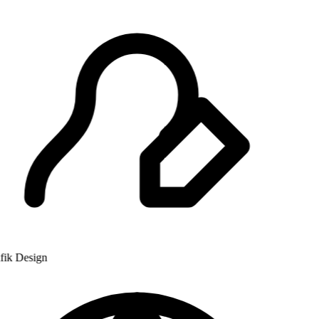
k Design