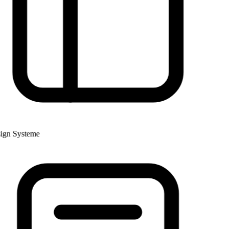
gn Systeme