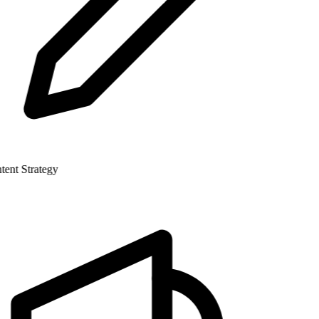
nt Strategy