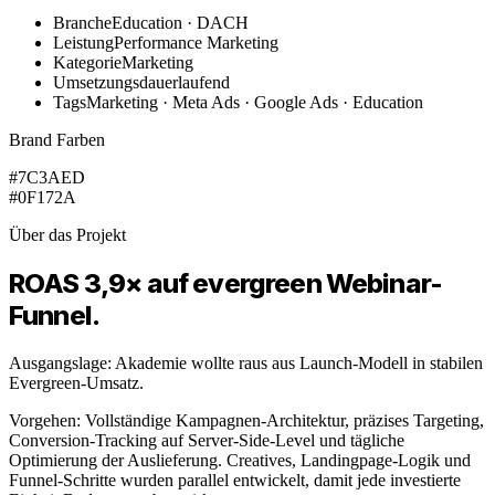
Branche
Education · DACH
Leistung
Performance Marketing
Kategorie
Marketing
Umsetzungsdauer
laufend
Tags
Marketing · Meta Ads · Google Ads · Education
Brand Farben
#7C3AED
#0F172A
Über das Projekt
ROAS 3,9× auf evergreen Webinar-
Funnel.
Ausgangslage: Akademie wollte raus aus Launch-Modell in stabilen
Evergreen-Umsatz.
Vorgehen: Vollständige Kampagnen-Architektur, präzises Targeting,
Conversion-Tracking auf Server-Side-Level und tägliche
Optimierung der Auslieferung. Creatives, Landingpage-Logik und
Funnel-Schritte wurden parallel entwickelt, damit jede investierte