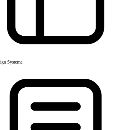
gn Systeme