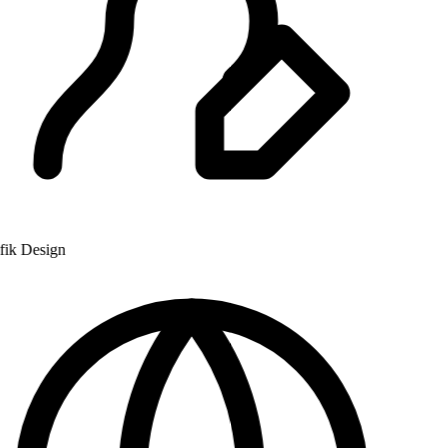
k Design