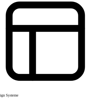
gn Systeme