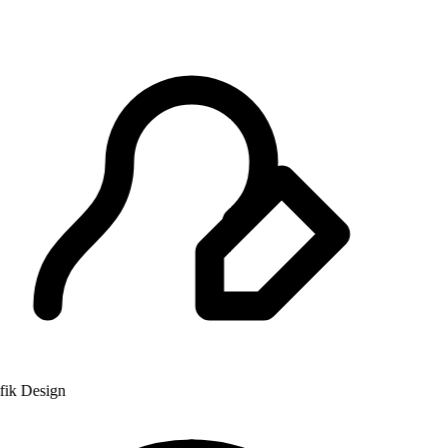
k Design