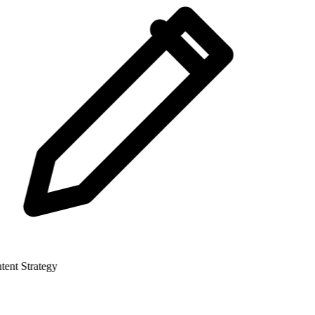
nt Strategy