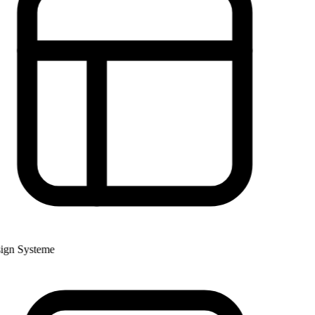
gn Systeme