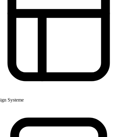
gn Systeme