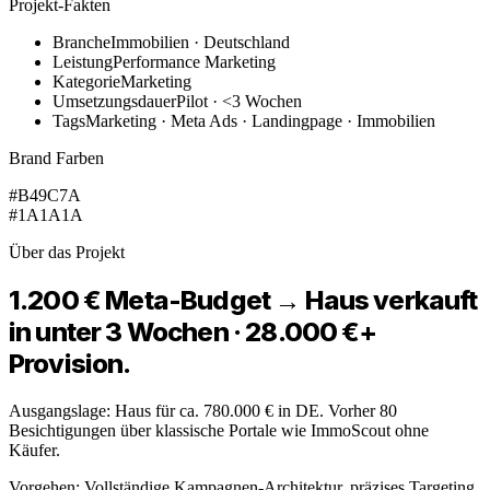
Projekt-Fakten
Branche
Immobilien · Deutschland
Leistung
Performance Marketing
Kategorie
Marketing
Umsetzungsdauer
Pilot · <3 Wochen
Tags
Marketing · Meta Ads · Landingpage · Immobilien
Brand Farben
#B49C7A
#1A1A1A
Über das Projekt
1.200 € Meta-Budget → Haus verkauft
in unter 3 Wochen · 28.000 €+
Provision.
Ausgangslage: Haus für ca. 780.000 € in DE. Vorher 80
Besichtigungen über klassische Portale wie ImmoScout ohne
Käufer.
Vorgehen: Vollständige Kampagnen-Architektur, präzises Targeting,