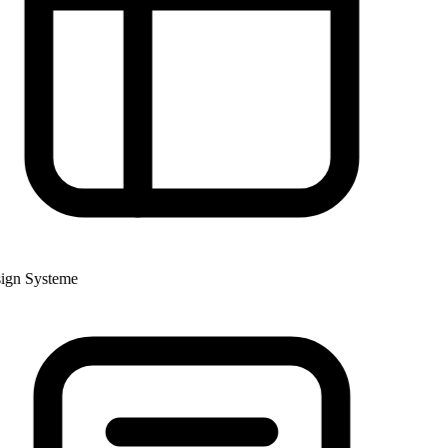
gn Systeme