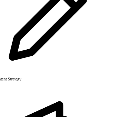
nt Strategy