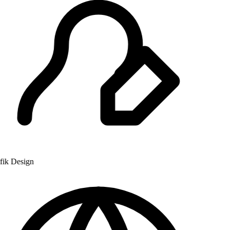
k Design