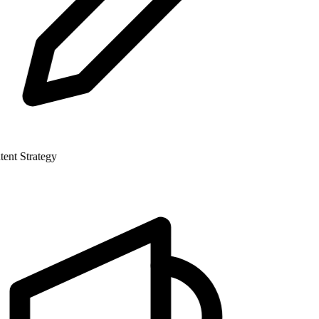
nt Strategy