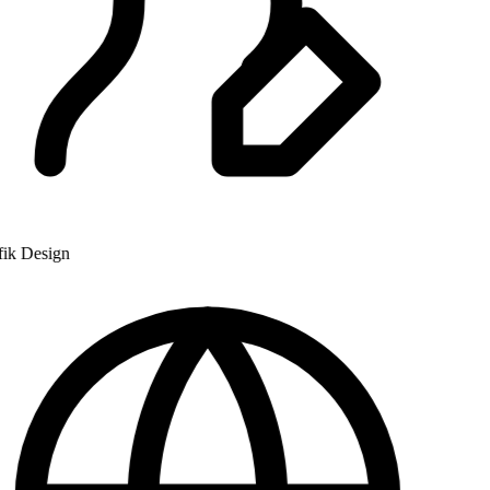
k Design