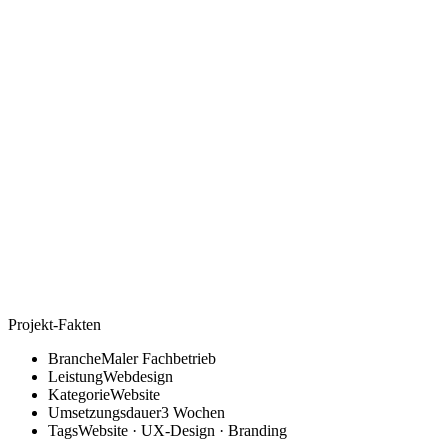
Projekt-Fakten
Branche
Maler Fachbetrieb
Leistung
Webdesign
Kategorie
Website
Umsetzungsdauer
3 Wochen
Tags
Website · UX-Design · Branding