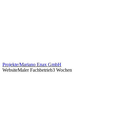
Projekte
/
Mariano Enax GmbH
Website
Maler Fachbetrieb
3 Wochen