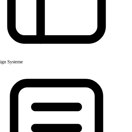
gn Systeme