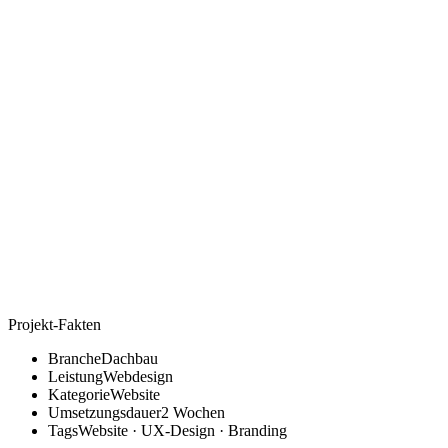
Projekt-Fakten
Branche
Dachbau
Leistung
Webdesign
Kategorie
Website
Umsetzungsdauer
2 Wochen
Tags
Website · UX-Design · Branding