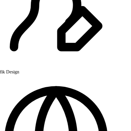
k Design