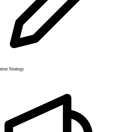
nt Strategy