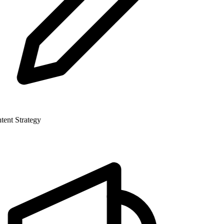
nt Strategy