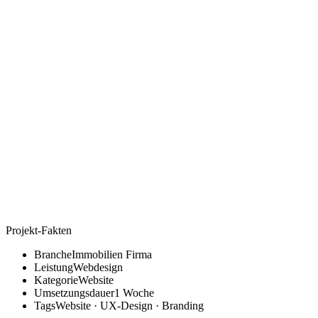
Projekt-Fakten
Branche
Immobilien Firma
Leistung
Webdesign
Kategorie
Website
Umsetzungsdauer
1 Woche
Tags
Website · UX-Design · Branding