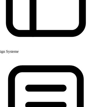
gn Systeme