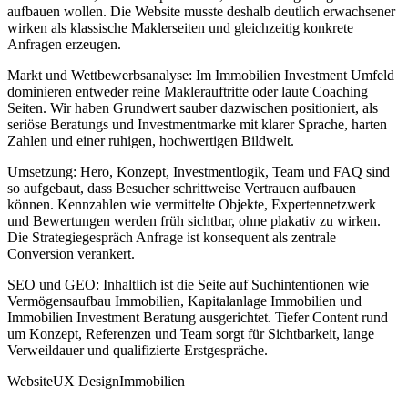
aufbauen wollen. Die Website musste deshalb deutlich erwachsener
wirken als klassische Maklerseiten und gleichzeitig konkrete
Anfragen erzeugen.
Markt und Wettbewerbsanalyse: Im Immobilien Investment Umfeld
dominieren entweder reine Maklerauftritte oder laute Coaching
Seiten. Wir haben Grundwert sauber dazwischen positioniert, als
seriöse Beratungs und Investmentmarke mit klarer Sprache, harten
Zahlen und einer ruhigen, hochwertigen Bildwelt.
Umsetzung: Hero, Konzept, Investmentlogik, Team und FAQ sind
so aufgebaut, dass Besucher schrittweise Vertrauen aufbauen
können. Kennzahlen wie vermittelte Objekte, Expertennetzwerk
und Bewertungen werden früh sichtbar, ohne plakativ zu wirken.
Die Strategiegespräch Anfrage ist konsequent als zentrale
Conversion verankert.
SEO und GEO: Inhaltlich ist die Seite auf Suchintentionen wie
Vermögensaufbau Immobilien, Kapitalanlage Immobilien und
Immobilien Investment Beratung ausgerichtet. Tiefer Content rund
um Konzept, Referenzen und Team sorgt für Sichtbarkeit, lange
Verweildauer und qualifizierte Erstgespräche.
Website
UX Design
Immobilien