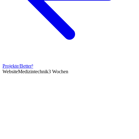
Projekte
/
Better³
Website
Medizintechnik
3 Wochen