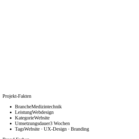
Projekt-Fakten
Branche
Medizintechnik
Leistung
Webdesign
Kategorie
Website
Umsetzungsdauer
3 Wochen
Tags
Website · UX-Design · Branding