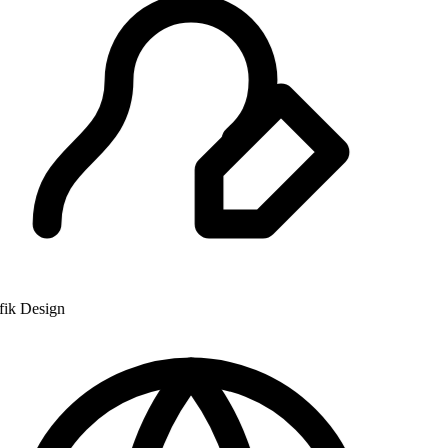
k Design