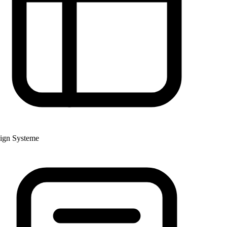
gn Systeme