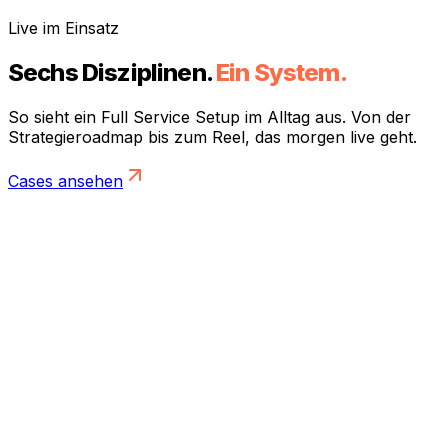
Vom Kickoff bis Go-Live direkt an deiner Seite.
Live im Einsatz
Sechs Disziplinen.
Ein System.
So sieht ein Full Service Setup im Alltag aus. Von der
Strategieroadmap bis zum Reel, das morgen live geht.
Cases ansehen
Strategie und KPI Board
Brand Recall
64
%
Qualified Leads
78
%
Retention
52
%
NPS
88
%
Conversion Rate
71
%
Organic Reach
59
%