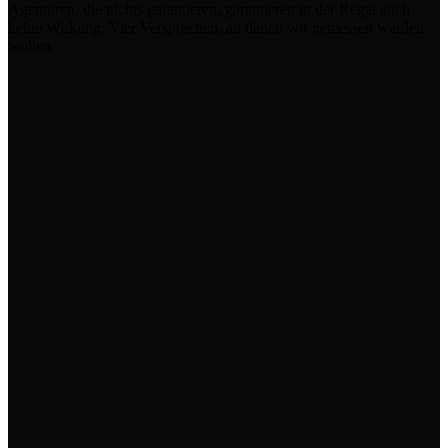
Agenturen, die nichts garantieren, garantieren in der Regel auch
keine Wirkung. Vier Versprechen, an denen wir gemessen werden
wollen.