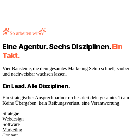
Do
Post, Insight
Fr
Reel, Launch Teaser
Reichweite, 30T
+128%
Engagement
7.4%
So arbeiten wir
Eine Agentur. Sechs Disziplinen.
Ein
Takt.
Vier Bausteine, die dein gesamtes Marketing Setup schnell, sauber
und nachweisbar wachsen lassen.
Ein Lead. Alle Disziplinen.
Ein strategischer Ansprechpartner orchestriert dein gesamtes Team.
Keine Übergaben, kein Reibungsverlust, eine Verantwortung.
Strategie
Webdesign
Software
Marketing
Content